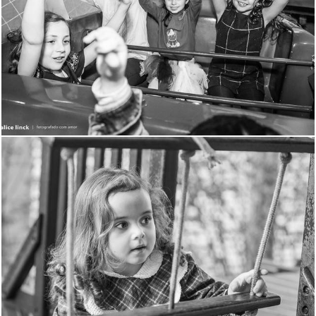
1874
176