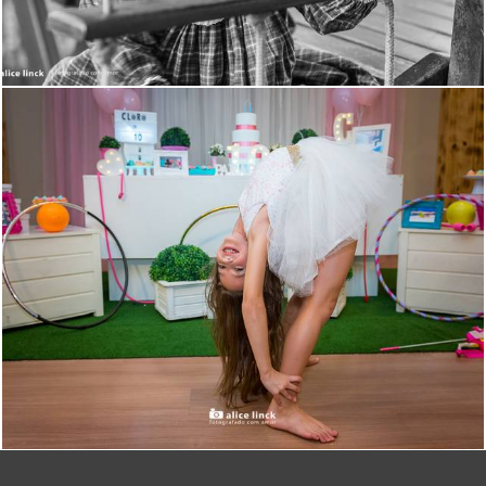
2021
151
3033
260