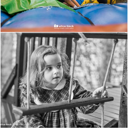
1826
260
2020
151