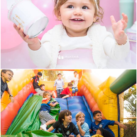
1857
159