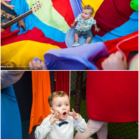
2445
194