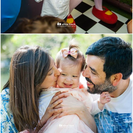
2120
228
4244
557