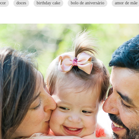
ecor
doces
birthday cake
bolo de aniversário
amor de mãe