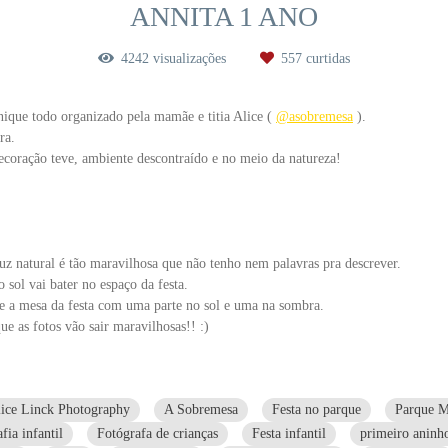
ANNITA 1 ANO
4242
visualizações
557
curtidas
nique todo organizado pela mamãe e titia Alice (
@asobremesa
).
ra.
ecoração teve, ambiente descontraído e no meio da natureza!
 luz natural é tão maravilhosa que não tenho nem palavras pra descrever.
 sol vai bater no espaço da festa.
e a mesa da festa com uma parte no sol e uma na sombra.
ue as fotos vão sair maravilhosas!! :)
ice Linck Photography
A Sobremesa
Festa no parque
Parque M
fia infantil
Fotógrafa de crianças
Festa infantil
primeiro aninh