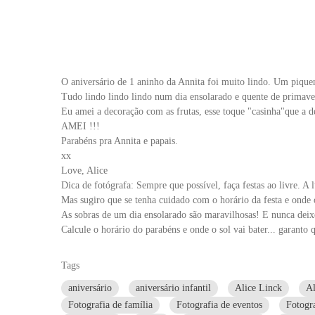
O aniversário de 1 aninho da Annita foi muito lindo. Um pique
Tudo lindo lindo lindo num dia ensolarado e quente de primave
Eu amei a decoração com as frutas, esse toque "casinha"que a d
AMEI !!!
Parabéns pra Annita e papais.
xx
Love, Alice
Dica de fotógrafa: Sempre que possível, faça festas ao livre. A
Mas sugiro que se tenha cuidado com o horário da festa e onde o
As sobras de um dia ensolarado são maravilhosas! E nunca deix
Calcule o horário do parabéns e onde o sol vai bater... garanto q
Tags
aniversário
aniversário infantil
Alice Linck
Al
Fotografia de família
Fotografia de eventos
Fotogra