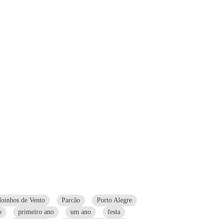
oinhos de Vento
Parcão
Porto Alegre
o
primeiro ano
um ano
festa