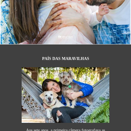
4240
557
PAÍS DAS MARAVILHAS
Aos sete anos, a primeira câmera fotografava as