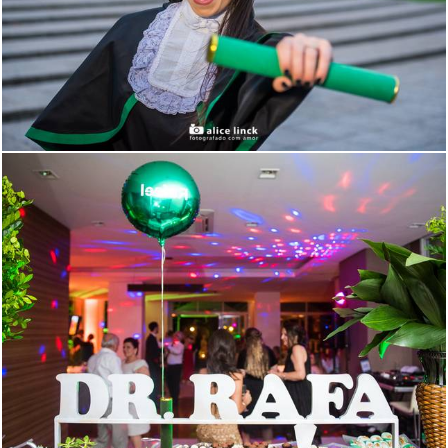
1705
141
1670
174