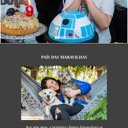
3366
99
PAÍS DAS MARAVILHAS
Aos sete anos, a primeira câmera fotografava as