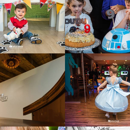
2576
579
3366
2027
935
2266