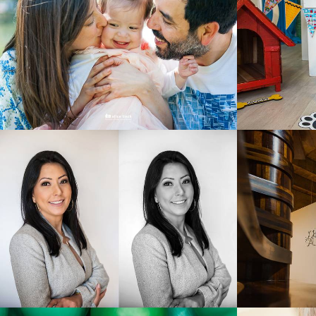
4240
557
2049
860