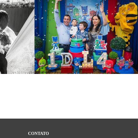
251
2342
261
CONTATO