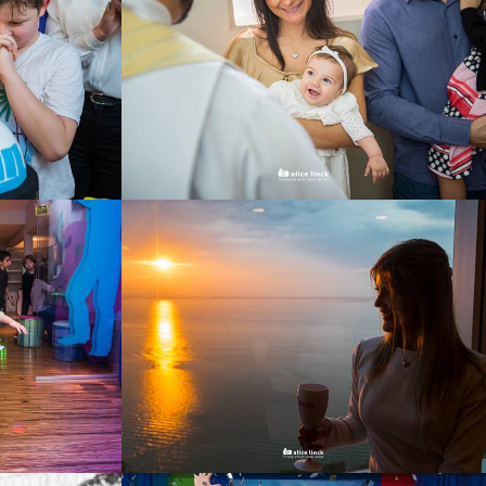
99
2156
121
275
1170
217