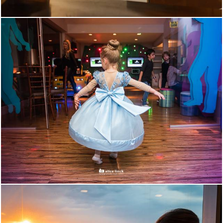
2268
275