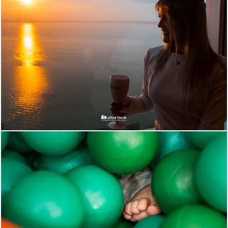
1174
217