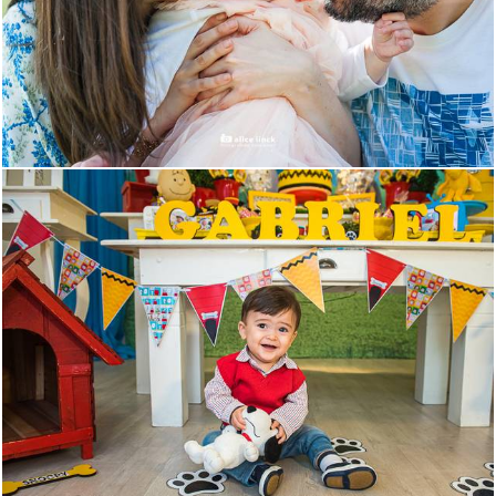
4243
557
2579
579