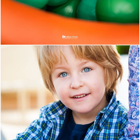
1868
264
2493
273