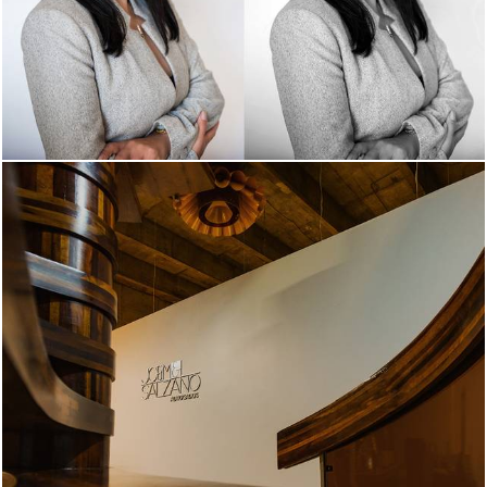
2052
860
2029
935