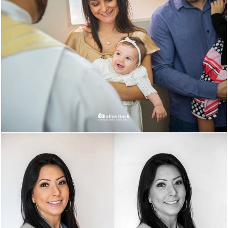
2159
121