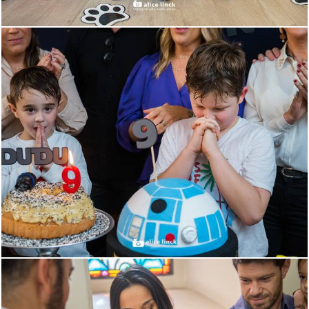
3369
99